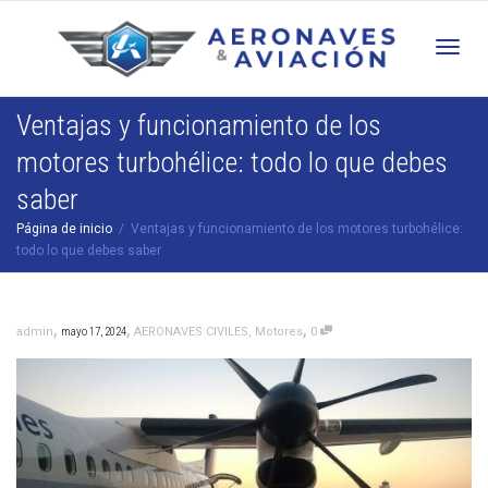
Cam
Ventajas y funcionamiento de los
motores turbohélice: todo lo que debes
nav
saber
Página de inicio
Ventajas y funcionamiento de los motores turbohélice:
todo lo que debes saber
,
,
,
admin
mayo 17, 2024
AERONAVES CIVILES
,
Motores
0