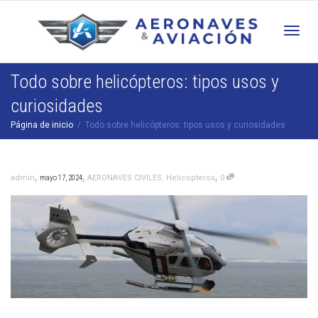
Cam
Todo sobre helicópteros: tipos usos y
curiosidades
nav
Página de inicio
Todo sobre helicópteros: tipos usos y curiosidades
,
,
,
admin
mayo 17, 2024
AERONAVES CIVILES
,
Helicopteros
0