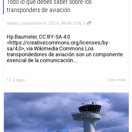
Todo lo que debes saber sobre los
transponders de aviación
,
,
,
admin
septiembre 9, 2024
AVIACION
0
Hp.Baumeler, CC BY-SA 4.0
<https://creativecommons.org/licenses/by-
sa/4.0>, via Wikimedia Commons Los
transpondedores de aviación son un componente
esencial de la comunicación...
Leer más
0
likes