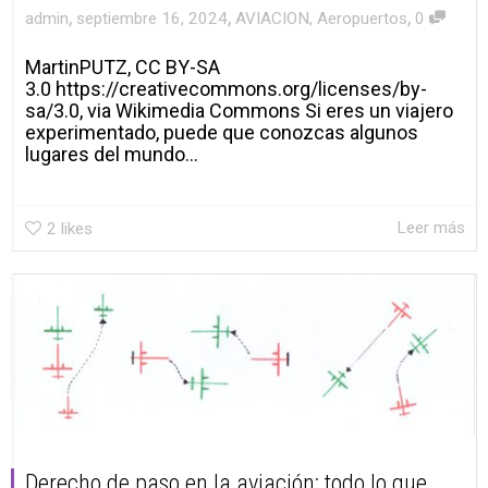
,
,
,
admin
septiembre 16, 2024
AVIACION
,
Aeropuertos
0
MartinPUTZ, CC BY-SA
3.0 https://creativecommons.org/licenses/by-
sa/3.0, via Wikimedia Commons Si eres un viajero
experimentado, puede que conozcas algunos
lugares del mundo...
Leer más
2
likes
Derecho de paso en la aviación: todo lo que