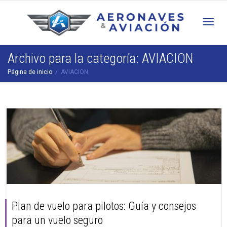
Cam
Archivo para la categoría: AVIACION
Página de inicio
AVIACION
nav
Plan de vuelo para pilotos: Guía y consejos
para un vuelo seguro