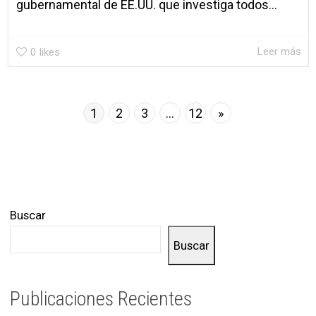
gubernamental de EE.UU. que investiga todos...
Leer más
0
likes
1
2
3
…
12
»
Buscar
Buscar
Publicaciones Recientes