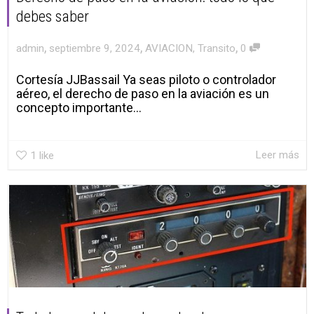
debes saber
,
,
,
admin
septiembre 9, 2024
AVIACION
,
Transito
0
Cortesía JJBassail Ya seas piloto o controlador
aéreo, el derecho de paso en la aviación es un
concepto importante...
Leer más
1
like