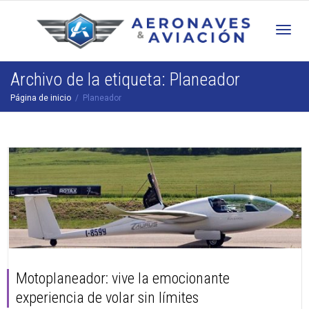
Cam
Archivo de la etiqueta: Planeador
Página de inicio
Planeador
nav
Motoplaneador: vive la emocionante
experiencia de volar sin límites