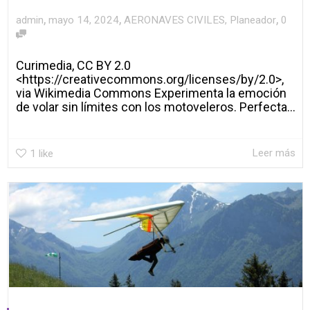
,
,
,
admin
mayo 14, 2024
AERONAVES CIVILES
,
Planeador
0
Curimedia, CC BY 2.0
<https://creativecommons.org/licenses/by/2.0>,
via Wikimedia Commons Experimenta la emoción
de volar sin límites con los motoveleros. Perfecta...
Leer más
1
like