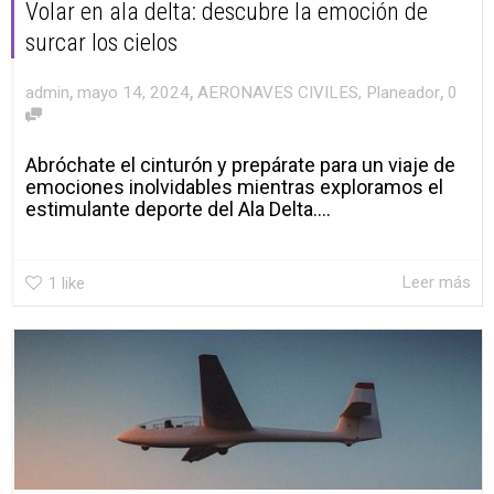
Volar en ala delta: descubre la emoción de
surcar los cielos
,
,
,
admin
mayo 14, 2024
AERONAVES CIVILES
,
Planeador
0
Abróchate el cinturón y prepárate para un viaje de
emociones inolvidables mientras exploramos el
estimulante deporte del Ala Delta....
Leer más
1
like