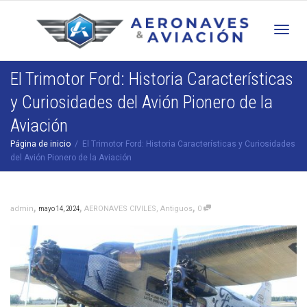
Cam
El Trimotor Ford: Historia Características
y Curiosidades del Avión Pionero de la
nav
Aviación
Página de inicio
El Trimotor Ford: Historia Características y Curiosidades
del Avión Pionero de la Aviación
,
,
,
admin
mayo 14, 2024
AERONAVES CIVILES
,
Antiguos
0