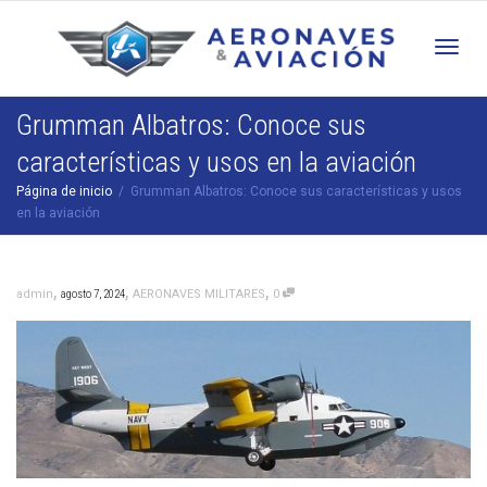
Cam
Grumman Albatros: Conoce sus
características y usos en la aviación
nav
Página de inicio
Grumman Albatros: Conoce sus características y usos
en la aviación
,
,
,
admin
agosto 7, 2024
AERONAVES MILITARES
0