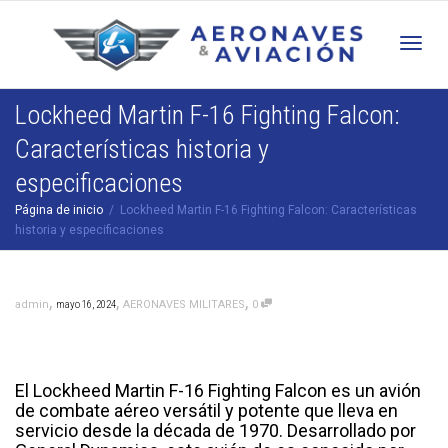
Cam
Lockheed Martin F-16 Fighting Falcon:
Características historia y
nav
especificaciones
Página de inicio
Lockheed Martin F-16 Fighting Falcon: Características
historia y especificaciones
,
,
,
admin
mayo 16, 2024
AERONAVES MILITARES
0
El Lockheed Martin F-16 Fighting Falcon es un avión
de combate aéreo versátil y potente que lleva en
servicio desde la década de 1970. Desarrollado por