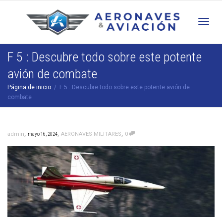
Cam
F 5 : Descubre todo sobre este potente
avión de combate
nav
Página de inicio
F 5 : Descubre todo sobre este potente avión de
combate
,
,
,
admin
mayo 16, 2024
AERONAVES MILITARES
0