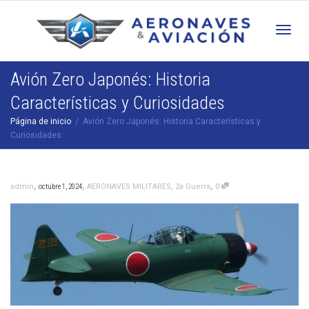
Cam
Avión Zero Japonés: Historia
Características y Curiosidades
nav
Página de inicio
Avión Zero Japonés: Historia Características y
Curiosidades
,
,
,
admin
octubre 1, 2024
AERONAVES MILITARES
,
2a Guerra
0