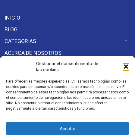
INICIO
BLOG
CATEGORIAS
ACERCA DE NOSOTROS
Gestionar el consentimiento de
las cookies
Secciones
Para ofrecer las mejores experiencias, utilizamos tecnologías como las
cookies para almacenar y/o acceder a la información del dispositivo. El
Aviso de Privacidad
consentimiento de estas tecnologías nos permitirá procesar datos como
el comportamiento de navegación o las identificaciones únicas en este
sitio. No consentir o retirar el consentimiento, puede afectar
negativamente a ciertas características y funciones.
©2026 Aeronaves y Aviación
a Powered by
Starlight
Aceptar
Studio