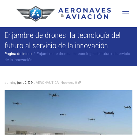
Cam
Enjambre de drones: la tecnología del
futuro al servicio de la innovación
nav
Página de inicio
Enjambre de drones: la tecnología del futuro al servicio
de la innovación
,
,
,
admin
junio 7, 2024
AERONAUTICA
,
Nuevos
0