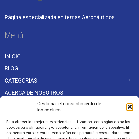
Página especializada en temas Aeronáuticos.
Menú
INICIO
BLOG
CATEGORIAS
ACERCA DE NOSOTROS
Gestionar el consentimiento de
las cookies
Secciones
Para ofrecer las mejores experiencias, utilizamos tecnologías como las
cookies para almacenar y/o acceder a la información del dispositivo. El
Aviso de Privacidad
consentimiento de estas tecnologías nos permitirá procesar datos como
el comportamiento de navegación o las identificaciones únicas en este