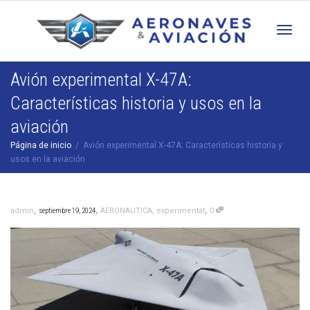
Cam
Avión experimental X-47A:
Características historia y usos en la
nav
aviación
Página de inicio
Avión experimental X-47A: Características historia y
usos en la aviación
,
,
,
admin
septiembre 19, 2024
AERONAUTICA
,
experimental
0