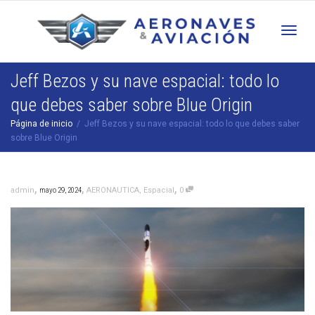
Cam
Jeff Bezos y su nave espacial: todo lo
que debes saber sobre Blue Origin
nav
Página de inicio
Jeff Bezos y su nave espacial: todo lo que debes saber
sobre Blue Origin
,
,
,
admin
mayo 29, 2024
AERONAUTICA
,
Espacial
0