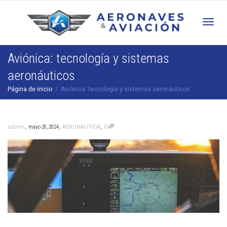
Cam
Aviónica: tecnología y sistemas
aeronáuticos
nav
Página de inicio
Aviónica: tecnología y sistemas aeronáuticos
,
,
,
admin
mayo 20, 2024
AERONAUTICA
0