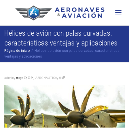
Cam
Hélices de avión con palas curvadas:
características ventajas y aplicaciones
nav
Página de inicio
Hélices de avión con palas curvadas: características
ventajas y aplicaciones
,
,
,
admin
mayo 29, 2024
AERONAUTICA
0