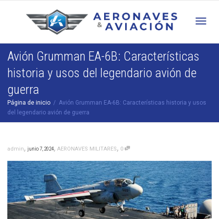
Cam
Avión Grumman EA-6B: Características
historia y usos del legendario avión de
nav
guerra
Página de inicio
Avión Grumman EA-6B: Características historia y usos
del legendario avión de guerra
,
,
,
admin
junio 7, 2024
AERONAVES MILITARES
0