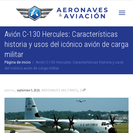
Cam
Avión C-130 Hercules: Características
historia y usos del icónico avión de carga
nav
militar
Página de inicio
Avión C-130 Hercules: Características historia y usos
del icónico avión de carga militar
,
,
,
admin
septiembre 5, 2024
AERONAVES MILITARES
0