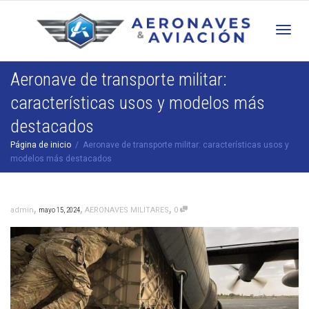
Cam
Aeronave de transporte militar:
características usos y modelos más
nav
destacados
Página de inicio
Aeronave de transporte militar: características usos y
modelos más destacados
,
,
,
admin
mayo 15, 2024
AERONAVES MILITARES
0