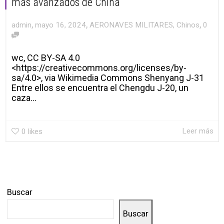
más avanzados de China
,
,
,
admin
mayo 16, 2024
AERONAVES MILITARES
,
Chinos
0
wc, CC BY-SA 4.0
<https://creativecommons.org/licenses/by-
sa/4.0>, via Wikimedia Commons Shenyang J-31
Entre ellos se encuentra el Chengdu J-20, un
caza...
Leer más
0
likes
Buscar
Buscar