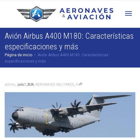
Cam
Avión Airbus A400 M180: Características
especificaciones y más
nav
Página de inicio
Avión Airbus A400 M180: Características
especificaciones y más
,
,
,
admin
julio 1, 2024
AERONAVES MILITARES
0