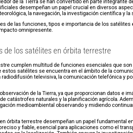
dedor de la Tierra se han convertido en parte integrante d
rtificiales desempeñan un papel crucial en diversos aspe
eteorológica, la navegación, la investigación científica y l
es de las funciones, tipos e importancia de los satélites 
impacto omnipresente.
 de los satélites en órbita terrestre
rrestre cumplen multitud de funciones esenciales que so
 estos satélites se encuentra en el ámbito de la comunica
 radiodifusión televisiva, la comunicación telefónica y po
observación de la Tierra, ya que proporcionan datos e imá
e catástrofes naturales y la planificación agrícola. Ademá
stigación medioambiental observando y midiendo continu
tes en órbita terrestre desempeñan un papel fundamental 
reciso y fiable, esencial para aplicaciones como el transp