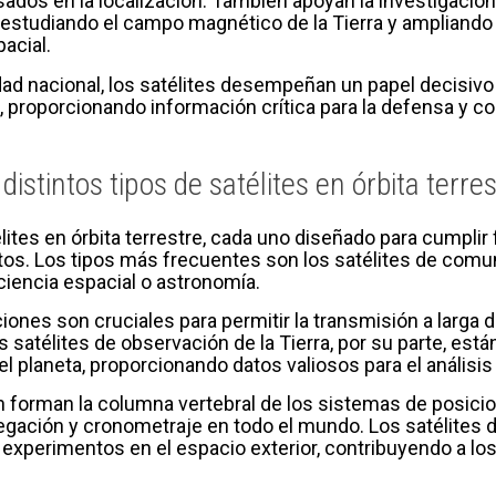
sados en la localización. También apoyan la investigació
estudiando el campo magnético de la Tierra y ampliando
acial.
dad nacional, los satélites desempeñan un papel decisivo e
, proporcionando información crítica para la defensa y co
istintos tipos de satélites en órbita terres
élites en órbita terrestre, cada uno diseñado para cumpli
tos. Los tipos más frecuentes son los satélites de comun
ciencia espacial o astronomía.
ones son cruciales para permitir la transmisión a larga 
atélites de observación de la Tierra, por su parte, están 
l planeta, proporcionando datos valiosos para el análisi
n forman la columna vertebral de los sistemas de posicio
egación y cronometraje en todo el mundo. Los satélites 
y experimentos en el espacio exterior, contribuyendo a lo