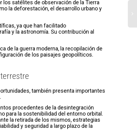
los satélites de observación de la Tierra
o la deforestación, el desarrollo urbano y
íficas, ya que han facilitado
Ba
fía y la astronomía. Su contribución al
se
ae
ca de la guerra moderna, la recopilación de
to
nfiguración de los paisajes geopolíticos.
ne
sa
ga
se
 terrestre
la
oportunidades, también presenta importantes
.
entos procedentes de la desintegración
para la sostenibilidad del entorno orbital.
te la retirada de los mismos, estrategias
abilidad y seguridad a largo plazo de la