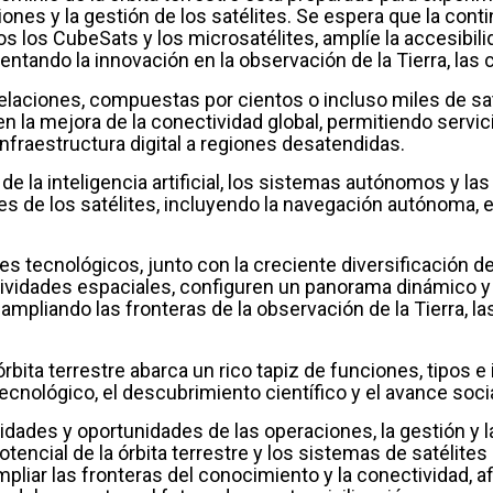
ciones y la gestión de los satélites. Se espera que la con
os los CubeSats y los microsatélites, amplíe la accesibil
ntando la innovación en la observación de la Tierra, las 
laciones, compuestas por cientos o incluso miles de sat
 la mejora de la conectividad global, permitiendo servici
infraestructura digital a regiones desatendidas.
 de la inteligencia artificial, los sistemas autónomos y l
s de los satélites, incluyendo la navegación autónoma, el 
 tecnológicos, junto con la creciente diversificación de
ividades espaciales, configuren un panorama dinámico y co
ampliando las fronteras de la observación de la Tierra, l
 órbita terrestre abarca un rico tapiz de funciones, tipos e
ecnológico, el descubrimiento científico y el avance socia
ades y oportunidades de las operaciones, la gestión y la
tencial de la órbita terrestre y los sistemas de satélites
liar las fronteras del conocimiento y la conectividad, a