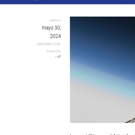
,
admin
mayo 30,
2024
,
AERONAUTICA
,
,
Espacial
0