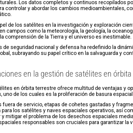
urales. Los datos completos y continuos recopilados por 
a controlar y abordar los cambios medioambientales, com
tico.
l de los satélites en la investigación y exploración cient
n campos como la meteorología, la geología, la oceanogra
a comprensión de la Tierra y el universo es inestimable.
es de seguridad nacional y defensa ha redefinido la dinámi
 global, subrayando su papel crítico en la salvaguarda y co
ciones en la gestión de satélites en órbita
lites en órbita terrestre ofrece multitud de ventajas y 
 uno de los cuales es la proliferación de basura espacial
s fuera de servicio, etapas de cohetes gastadas y fragm
ra los satélites y naves espaciales operativos, así como 
 y mitigar el problema de los desechos espaciales median
spaciales responsables son cruciales para garantizar la vi