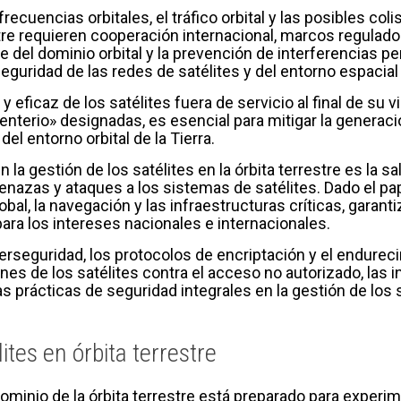
frecuencias orbitales, el tráfico orbital y las posibles c
estre requieren cooperación internacional, marcos regulad
le del dominio orbital y la prevención de interferencias p
 seguridad de las redes de satélites y del entorno espacial
 eficaz de los satélites fuera de servicio al final de su v
nterio» designadas, es esencial para mitigar la generac
del entorno orbital de la Tierra.
n la gestión de los satélites en la órbita terrestre es la s
nazas y ataques a los sistemas de satélites. Dado el pap
bal, la navegación y las infraestructuras críticas, garanti
para los intereses nacionales e internacionales.
erseguridad, los protocolos de encriptación y el endure
ones de los satélites contra el acceso no autorizado, las 
s prácticas de seguridad integrales en la gestión de los s
lites en órbita terrestre
 dominio de la órbita terrestre está preparado para experi