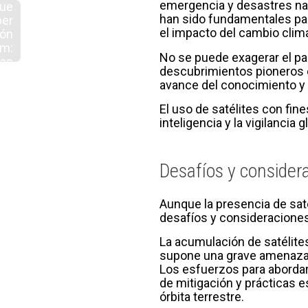
emergencia y desastres nat
que
han sido fundamentales par
ber
el impacto del cambio climá
ión
m:
No se puede exagerar el pape
cas
descubrimientos pioneros e
a y
avance del conocimiento y l
os
El uso de satélites con fin
inteligencia y la vigilancia
Desafíos y considera
Aunque la presencia de saté
desafíos y consideraciones,
La acumulación de satélite
supone una grave amenaza pa
Los esfuerzos para abordar
de mitigación y prácticas e
órbita terrestre.