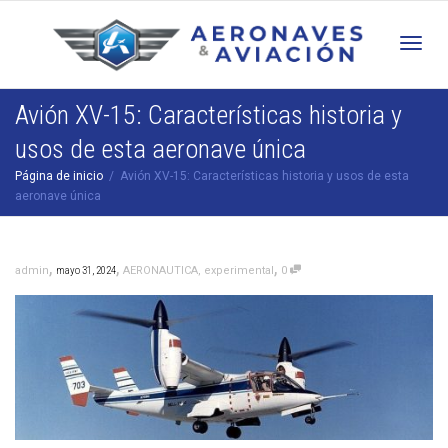
Cam
Avión XV-15: Características historia y
usos de esta aeronave única
nav
Página de inicio
Avión XV-15: Características historia y usos de esta
aeronave única
,
,
,
admin
mayo 31, 2024
AERONAUTICA
,
experimental
0