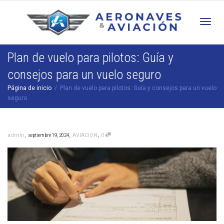
Cam
Plan de vuelo para pilotos: Guía y
consejos para un vuelo seguro
nav
Página de inicio
Plan de vuelo para pilotos: Guía y consejos para un vuelo
seguro
,
,
,
admin
septiembre 19, 2024
AVIACION
0