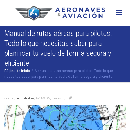
Cam
Manual de rutas aéreas para pilotos:
Todo lo que necesitas saber para
nav
planificar tu vuelo de forma segura y
eficiente
Página de inicio
Manual de rutas aéreas para pilotos: Todo lo que
necesitas saber para planificar tu vuelo de forma segura y eficiente
,
,
,
admin
mayo 28, 2024
AVIACION
,
Transito
0