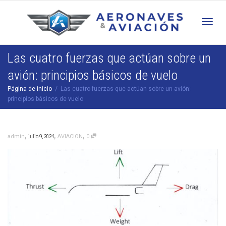
Cam
Las cuatro fuerzas que actúan sobre un
avión: principios básicos de vuelo
nav
Página de inicio
Las cuatro fuerzas que actúan sobre un avión:
principios básicos de vuelo
,
,
,
admin
julio 9, 2024
AVIACION
0