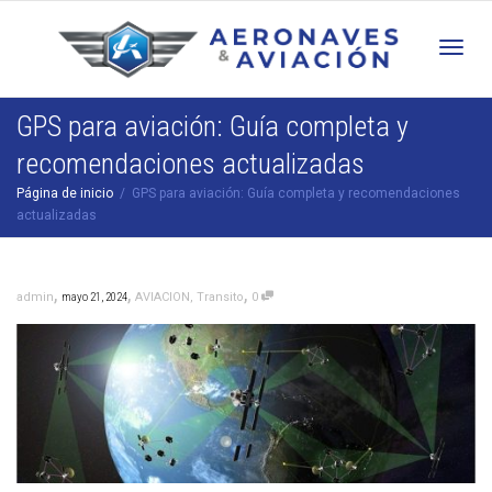
Cam
GPS para aviación: Guía completa y
recomendaciones actualizadas
nav
Página de inicio
GPS para aviación: Guía completa y recomendaciones
actualizadas
,
,
,
admin
mayo 21, 2024
AVIACION
,
Transito
0