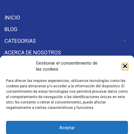
INICIO
BLOG
CATEGORIAS
ACERCA DE NOSOTROS
Gestionar el consentimiento de
las cookies
Secciones
Para ofrecer las mejores experiencias, utilizamos tecnologías como las
cookies para almacenar y/o acceder a la información del dispositivo. El
Aviso de Privacidad
consentimiento de estas tecnologías nos permitirá procesar datos como
el comportamiento de navegación o las identificaciones únicas en este
sitio. No consentir o retirar el consentimiento, puede afectar
negativamente a ciertas características y funciones.
©2026 Aeronaves y Aviación
a Powered by
Starlight
Aceptar
Studio