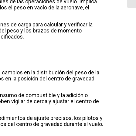
les de las operaciones de vuelo. Implica
dos el peso en vacío de la aeronave, el
To
de
sa
nes de carga para calcular y verificar la
el
n del peso y los brazos de momento
Ga
cificados.
at
de
em
ambios en la distribución del peso de la
s en la posición del centro de gravedad
consumo de combustible y la adición o
ben vigilar de cerca y ajustar el centro de
dimientos de ajuste precisos, los pilotos y
os del centro de gravedad durante el vuelo.