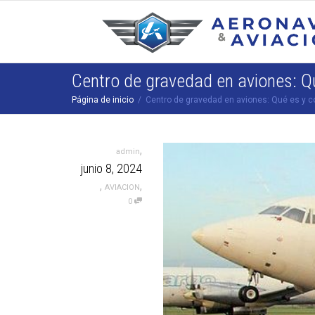
Centro de gravedad en aviones: Q
Página de inicio
Centro de gravedad en aviones: Qué es y c
,
admin
junio 8, 2024
,
,
AVIACION
0