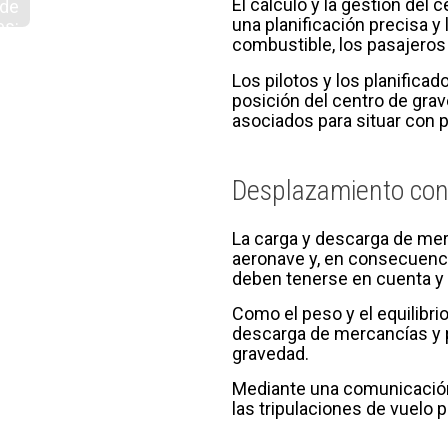
El cálculo y la gestión del
 de
una planificación precisa y
es:
combustible, los pasajeros 
cas
s y
Los pilotos y los planificad
jas
posición del centro de gra
asociados para situar con p
Desplazamiento con
La carga y descarga de mer
aeronave y, en consecuenci
deben tenerse en cuenta y
Como el peso y el equilibr
descarga de mercancías y pas
gravedad.
Mediante una comunicación e
las tripulaciones de vuelo