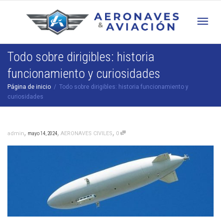
Cam
Todo sobre dirigibles: historia
funcionamiento y curiosidades
nav
Página de inicio
Todo sobre dirigibles: historia funcionamiento y
curiosidades
,
,
,
admin
mayo 14, 2024
AERONAVES CIVILES
0