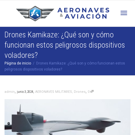
Cam
Drones Kamikaze: ¿Qué son y cómo
funcionan estos peligrosos dispositivos
nav
voladores?
Página de inicio
Drones Kamikaze: ¿Qué son y cómo funcionan estos
peligrosos dispositivos voladores?
,
,
,
admin
junio 3, 2024
AERONAVES MILITARES
,
Drones
0