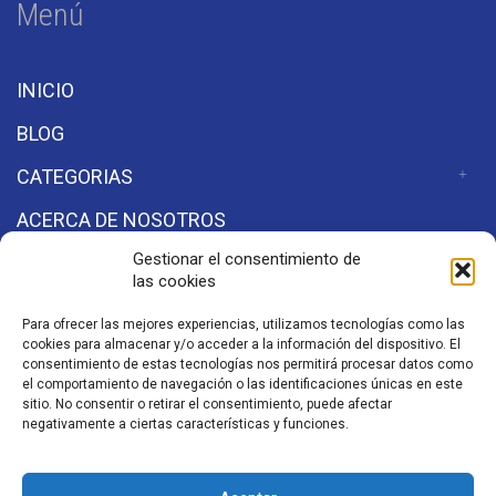
Menú
INICIO
BLOG
CATEGORIAS
ACERCA DE NOSOTROS
Gestionar el consentimiento de
las cookies
Secciones
Para ofrecer las mejores experiencias, utilizamos tecnologías como las
cookies para almacenar y/o acceder a la información del dispositivo. El
Aviso de Privacidad
consentimiento de estas tecnologías nos permitirá procesar datos como
el comportamiento de navegación o las identificaciones únicas en este
sitio. No consentir o retirar el consentimiento, puede afectar
negativamente a ciertas características y funciones.
©2026 Aeronaves y Aviación
a Powered by
Starlight