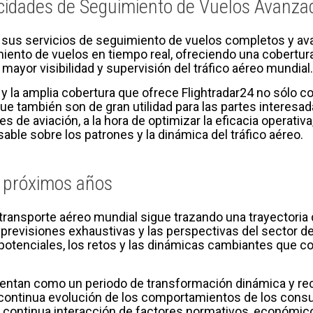
acidades de Seguimiento de Vuelos Avanza
r sus servicios de seguimiento de vuelos completos y a
miento de vuelos en tiempo real, ofreciendo una cobertu
 mayor visibilidad y supervisión del tráfico aéreo mundial.
 la amplia cobertura que ofrece Flightradar24 no sólo co
que también son de gran utilidad para las partes interesada
s de aviación, a la hora de optimizar la eficacia operativa
ble sobre los patrones y la dinámica del tráfico aéreo.
s próximos años
transporte aéreo mundial sigue trazando una trayectoria 
previsiones exhaustivas y las perspectivas del sector d
potenciales, los retos y las dinámicas cambiantes que co
ntan como un periodo de transformación dinámica y recal
a continua evolución de los comportamientos de los consu
la continua interacción de factores normativos, económic