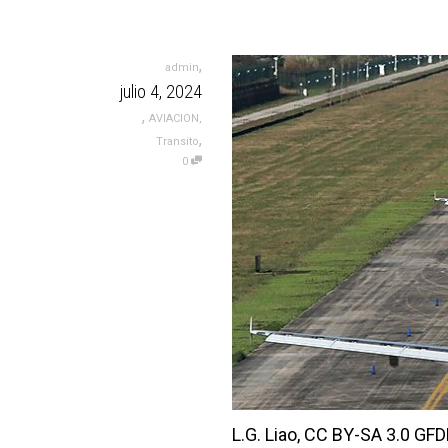
,
admin
julio 4, 2024
,
AVIACION
,
,
Transito
0
L.G. Liao, CC BY-SA 3.0 GF