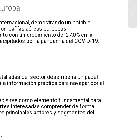
 Europa
 internacional, demostrando un notable
s compañías aéreas europeas
Av
unto con un crecimiento del 27,0% en la
VT
precipitados por la pandemia del COVID-19.
Ca
y 
es
in
ae
 detalladas del sector desempeña un papel
s e información práctica para navegar por el
aéreo sirve como elemento fundamental para
 partes interesadas comprender de forma
los principales actores y segmentos del