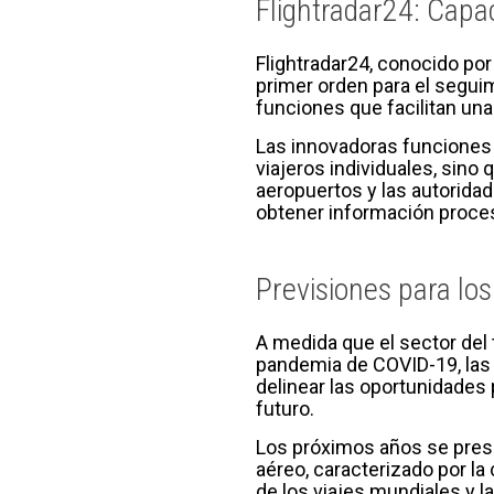
Flightradar24: Cap
Flightradar24, conocido po
primer orden para el segui
funciones que facilitan una
Las innovadoras funciones y
viajeros individuales, sino 
aeropuertos y las autoridade
obtener información procesa
Previsiones para lo
A medida que el sector del 
pandemia de COVID-19, las 
delinear las oportunidades 
futuro.
Los próximos años se prese
aéreo, caracterizado por l
de los viajes mundiales y 