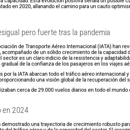
la capacidad. Esta evolución positiva señala un posible 
ado en 2020, allanando el camino para un cauto optimism
sigual pero fuerte tras la pandemia
ciación de Transporte Aéreo Internacional (IATA) han rev
, acompañado de un sólido crecimiento de la capacidad de
 sector es un claro indicio de la resistencia y adaptabili
gradual de la confianza de los pasajeros en los viajes aé
s por la IATA abarcan todo el tráfico aéreo internacional
oporcionando una visión global de la recuperación del s
alizaban cerca de 29.000 vuelos diarios en todo el mundo
o en 2024
ha demostrado una trayectoria de crecimiento robusto para
 del tráfico aéreo y de la capacidad del sector. El crecim