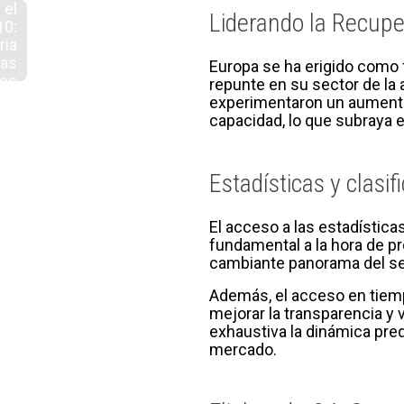
 el
Liderando la Recupe
10:
ria
cas
Europa se ha erigido como f
des
repunte en su sector de la
experimentaron un aumento s
capacidad, lo que subraya e
Estadísticas y clasif
El acceso a las estadística
fundamental a la hora de pr
cambiante panorama del sec
Además, el acceso en tiemp
mejorar la transparencia y 
exhaustiva la dinámica pre
mercado.