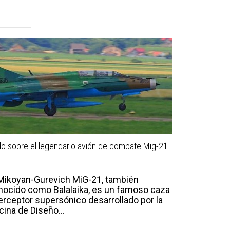
o sobre el legendario avión de combate Mig-21
Mig 35: Carac
novedades d
 Mikoyan-Gurevich MiG-21, también
nocido como Balalaika, es un famoso caza
erceptor supersónico desarrollado por la
Mil.ru, CC B
cina de Diseño...
https://cr
via Wikime