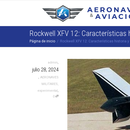
Rockwell XFV 12: Características 
Página de inicio
Rockwell XFV 12: Características historia 
,
admin
julio 28, 2024
,
AERONAVES
MILITARES
,
,
experimental
0