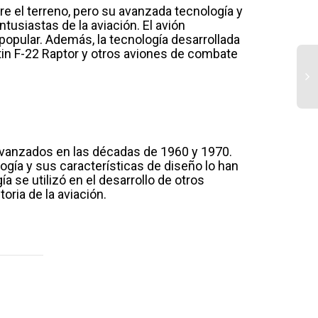
e el terreno, pero su avanzada tecnología y
tusiastas de la aviación. El avión
pular. Además, la tecnología desarrollada
tin F-22 Raptor y otros aviones de combate
To
de
so
avanzados en las décadas de 1960 y 1970.
de
gía y sus características de diseño lo han
Fu
 se utilizó en el desarrollo de otros
ca
oria de la aviación.