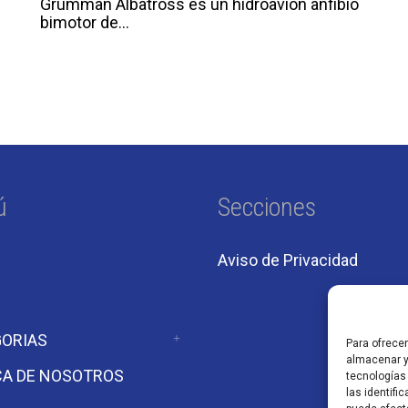
Grumman Albatross es un hidroavión anfibio
bimotor de...
ú
Secciones
Aviso de Privacidad
ORIAS
Para ofrece
almacenar y
A DE NOSOTROS
tecnologías
las identifi