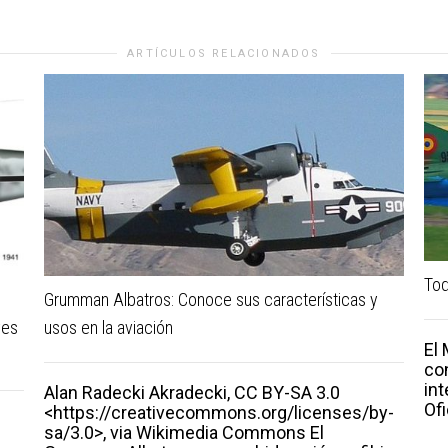
ARTÍCULOS RELACIONADOS
Tod
Grumman Albatros: Conoce sus características y
ves
usos en la aviación
El
co
int
Alan Radecki Akradecki, CC BY-SA 3.0
Ofi
<https://creativecommons.org/licenses/by-
sa/3.0>, via Wikimedia Commons El