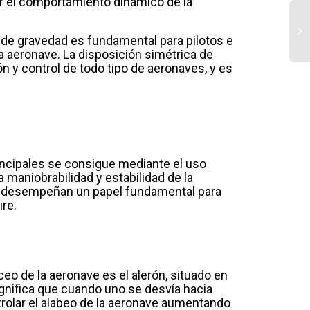
er el comportamiento dinámico de la
 de gravedad es fundamental para pilotos e
a aeronave. La disposición simétrica de
n y control de todo tipo de aeronaves, y es
Av
Ca
Fu
y 
In
Ae
incipales se consigue mediante el uso
 maniobrabilidad y estabilidad de la
món, desempeñan un papel fundamental para
ire.
eo de la aeronave es el alerón, situado en
significa que cuando uno se desvía hacia
ontrolar el alabeo de la aeronave aumentando