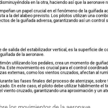
 disminuyéndola en la otra, haciendo así que la aeronave 
peñan un papel crucial en el fenómeno de la guiñada adv
sta a la del alabeo previsto. Los pilotos utilizan una com
fectos de la guiñada adversa, garantizando así un control
e de salida del estabilizador vertical, es la superficie de 
guiñada de la aeronave.
 timón utilizando los pedales, crea un momento de guiñad
echa. Este movimiento es crucial para el control coordinad
rzas externas, como los vientos cruzados, afectan al rum
 durante las fases finales del proceso de aterrizaje, sob
zado. En este caso, el piloto debe utilizar hábilmente el t
el viento cruzado, garantizando una aproximación y un at
obre los movimientos de la aeronave