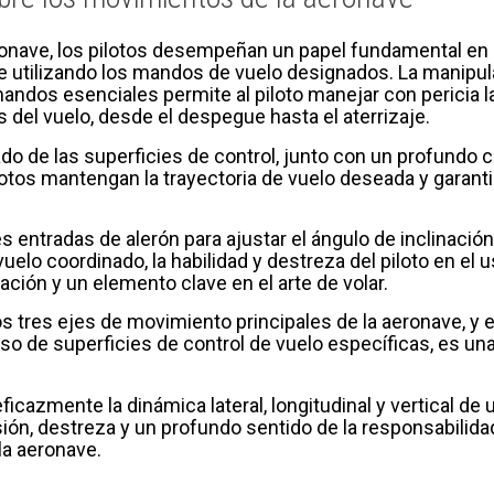
nave, los pilotos desempeñan un papel fundamental en el
 utilizando los mandos de vuelo designados. La manipula
andos esenciales permite al piloto manejar con pericia la 
 del vuelo, desde el despegue hasta el aterrizaje.
ado de las superficies de control, junto con un profundo 
lotos mantengan la trayectoria de vuelo deseada y garant
les entradas de alerón para ajustar el ángulo de inclinación
uelo coordinado, la habilidad y destreza del piloto en el 
iación y un elemento clave en el arte de volar.
os tres ejes de movimiento principales de la aeronave, y 
 de superficies de control de vuelo específicas, es una p
ficazmente la dinámica lateral, longitudinal y vertical de
sión, destreza y un profundo sentido de la responsabilida
la aeronave.