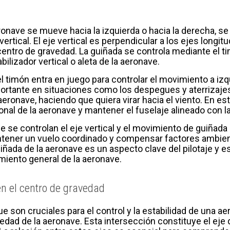
nave se mueve hacia la izquierda o hacia la derecha, se 
ertical. El eje vertical es perpendicular a los ejes longitu
centro de gravedad. La guiñada se controla mediante el tim
bilizador vertical o aleta de la aeronave.
l timón entra en juego para controlar el movimiento a izq
rtante en situaciones como los despegues y aterrizajes
eronave, haciendo que quiera virar hacia el viento. En este 
onal de la aeronave y mantener el fuselaje alineado con la
 se controlan el eje vertical y el movimiento de guiñada
ntener un vuelo coordinado y compensar factores ambien
iñada de la aeronave es un aspecto clave del pilotaje y 
miento general de la aeronave.
n el centro de gravedad
ue son cruciales para el control y la estabilidad de una a
edad de la aeronave. Esta intersección constituye el eje