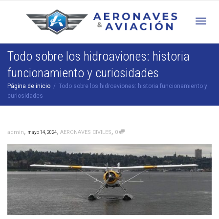
Cam
Todo sobre los hidroaviones: historia
funcionamiento y curiosidades
nav
Página de inicio
Todo sobre los hidroaviones: historia funcionamiento y
curiosidades
,
,
,
admin
mayo 14, 2024
AERONAVES CIVILES
0