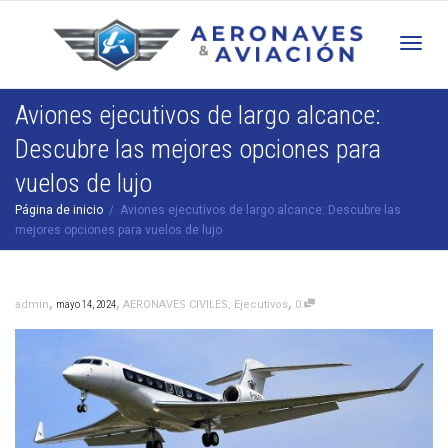
Cam
Aviones ejecutivos de largo alcance:
Descubre las mejores opciones para
nav
vuelos de lujo
Página de inicio
Aviones ejecutivos de largo alcance: Descubre las
mejores opciones para vuelos de lujo
,
,
,
admin
mayo 14, 2024
AERONAVES CIVILES
,
Ejecutivos
0