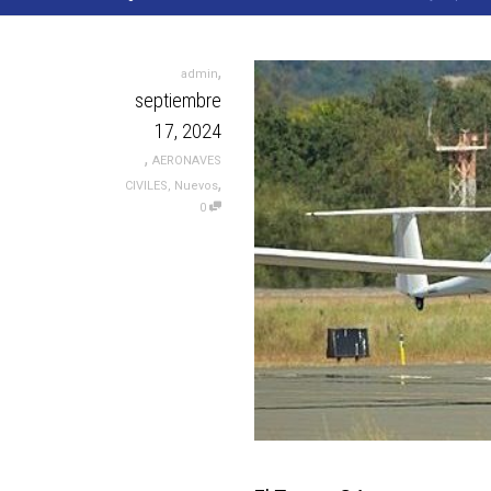
,
admin
septiembre
17, 2024
,
AERONAVES
,
CIVILES
,
Nuevos
0