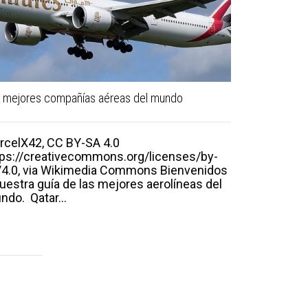
 mejores compañías aéreas del mundo
Avión Pegasu
usos en la a
rcelX42, CC BY-SA 4.0
tps://creativecommons.org/licenses/by-
Crédito de 
/4.0, via Wikimedia Commons Bienvenidos
Aerospace 
uestra guía de las mejores aerolíneas del
nuevo e inn
ndo. Qatar...