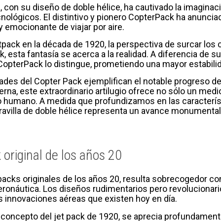
, con su diseño de doble hélice, ha cautivado la imaginaci
cnológicos. El distintivo y pionero CopterPack ha anunci
 emocionante de viajar por aire.
pack en la década de 1920, la perspectiva de surcar los c
, esta fantasía se acerca a la realidad. A diferencia de s
CopterPack lo distingue, prometiendo una mayor estabilid
des del Copter Pack ejemplifican el notable progreso de
rna, este extraordinario artilugio ofrece no sólo un medio
lo humano. A medida que profundizamos en las característ
avilla de doble hélice representa un avance monumental 
k original de los años 20
 packs originales de los años 20, resulta sobrecogedor con
aeronáutica. Los diseños rudimentarios pero revolucionar
as innovaciones aéreas que existen hoy en día.
 concepto del jet pack de 1920, se aprecia profundamente