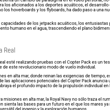
ra los aficionados a los deportes acuáticos, el desarrollo
o los hoverboards y los flyboards, ha dado paso a una n
 capacidades de los jetpacks acuáticos, los entusiastas 
nto humano en el agua, trascendiendo el plano bidimensi
a Real
Real esté realizando pruebas con el Copter Pack es un te
ce de este revolucionario modo de vuelo individual.
es en alta mar, donde reinan las exigencias de tiempo, esp
 de las aplicaciones potenciales del Copter Pack anuncia 
braya el profundo impacto de la propulsión individual e
ra misiones en alta mar, la Royal Navy no sólo traza el 
 sienta las bases para un futuro en el que los mares ya 
 versátil del ingenio y la exploración humanos.