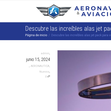
Descubre las increíbles alas jet 
Página de inicio
Descubre las increíbles alas jet pack para
,
admin
junio 15, 2024
,
AERONAUTICA
,
,
Nuevos
0